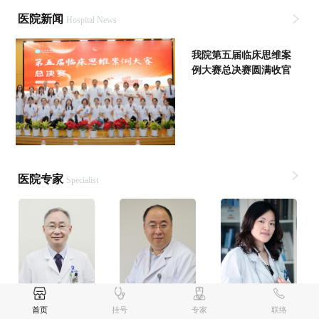
医院新闻
Hospital News
我院第五届临床思维案
例大赛总决赛圆满收官
医院专家
Specialist
丁彦春
刘长宏
李丹清
首页
挂号
专家
联络