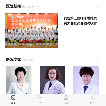
医院新闻
Hospital News
我院第五届临床思维案
例大赛总决赛圆满收官
医院专家
Specialist
张萍
曹丽华
刘莹
首页
挂号
专家
联络