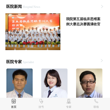
医院新闻
Hospital News
我院第五届临床思维案
例大赛总决赛圆满收官
医院专家
Specialist
李澎
张旗
崔明
首页
挂号
专家
联络