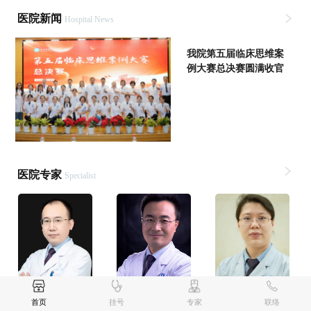
医院新闻
Hospital News
我院第五届临床思维案
例大赛总决赛圆满收官
医院专家
Specialist
王振强
李荣宽
仲智令
首页
挂号
专家
联络